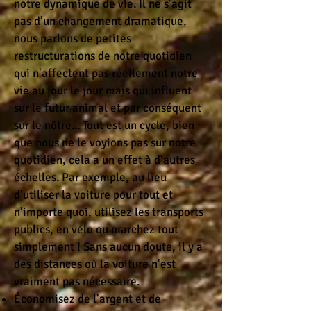
notre dynamique de vie. Il ne s'agit
pas d'un changement dramatique,
nous parlons de petites
restructurations de notre quotidien
qui n'affectent pas réellement notre
vie au jour le jour mais qui influent
sur le futur animal et par conséquent
sur le nôtre... Tout est un cycle, bien
que nous ne le voyions pas sur notre
quotidien, cela a un effet à d'autres
échelles. Par exemple, au lieu
d'utiliser la voiture pour tout et
n'importe quoi, utilisez les transports
publics, en vélo ou marchez tout
simplement ! Sans aucun doute, il y a
des distances où la voiture n'est
vraiment pas nécessaire.
Économisez de l'argent et de