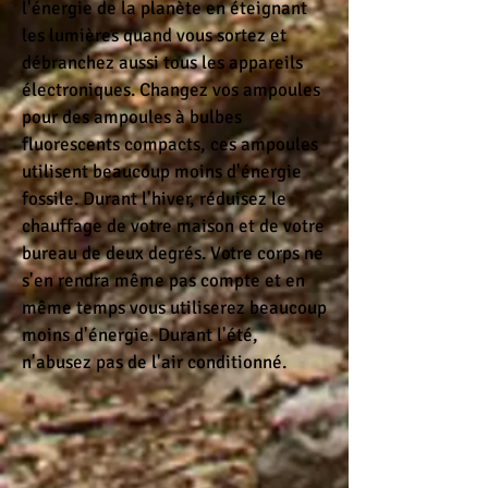
l'énergie de la planète en éteignant
les lumières quand vous sortez et
débranchez aussi tous les appareils
électroniques. Changez vos ampoules
pour des ampoules à bulbes
fluorescents compacts, ces ampoules
utilisent beaucoup moins d'énergie
fossile. Durant l'hiver, réduisez le
chauffage de votre maison et de votre
bureau de deux degrés. Votre corps ne
s'en rendra même pas compte et en
même temps vous utiliserez beaucoup
moins d'énergie. Durant l'été,
n'abusez pas de l'air conditionné.