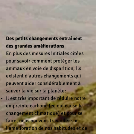
Des petits changements entraînent
des grandes améliorations
En plus des mesures initiales citées
pour savoir comment protéger les
animaux en voie de disparition, ils
existent d'autres changements qui
peuvent aider considérablement à
sauver la vie sur la planète:
Il est très important de réduire notre
empreinte carbone (ce qui cause le
changement climatique) et pour se
faire, nous pouvons travailler sur
l'amélioration de nos habitudes et de