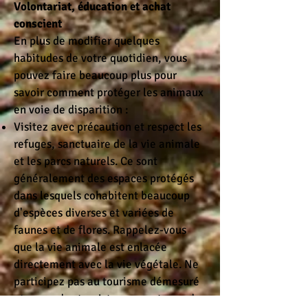
Volontariat, éducation et achat
conscient
En plus de modifier quelques
habitudes de votre quotidien, vous
pouvez faire beaucoup plus pour
savoir comment protéger les animaux
en voie de disparition :
Visitez avec précaution et respect les
refuges, sanctuaire de la vie animale
et les parcs naturels. Ce sont
généralement des espaces protégés
dans lesquels cohabitent beaucoup
d'espèces diverses et variées de
faunes et de flores. Rappelez-vous
que la vie animale est enlacée
directement avec la vie végétale. Ne
participez pas au tourisme démesuré
et soyez des touristes respectueux de