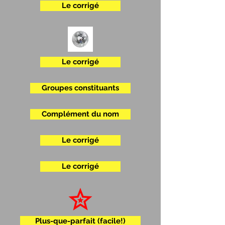
Le corrigé
Le corrigé
Groupes constituants
Complément du nom
Le corrigé
Le corrigé
Plus-que-parfait (facile!)