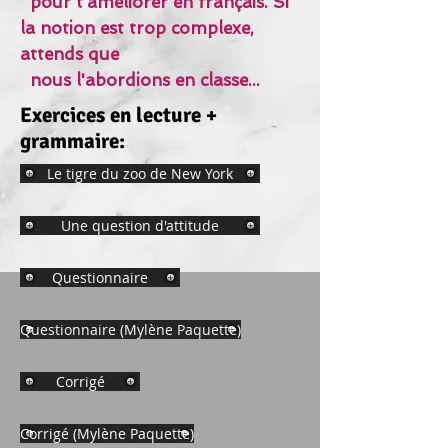
pour t'améliorer en français.
Si
la notion est trop complexe,
attends que
nous
l'abordions en classe...
Exercices en lecture +
grammaire:
Le tigre du zoo de New York
Une question d'attitude
Questionnaire
Questionnaire (Mylène Paquette)
Corrigé
Corrigé (Mylène Paquette)