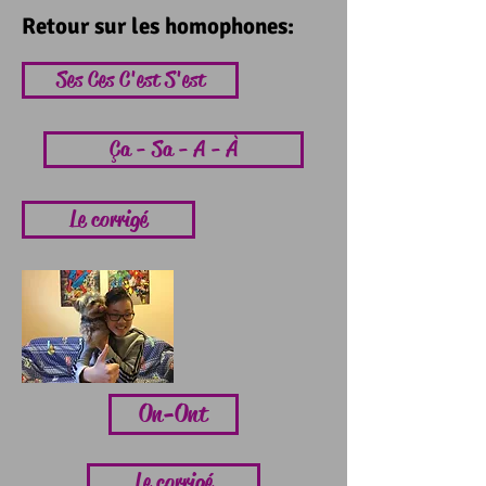
Retour sur les homophones:
Ses Ces C'est S'est
Ça - Sa - A - À
Le corrigé
On-Ont
Le corrigé