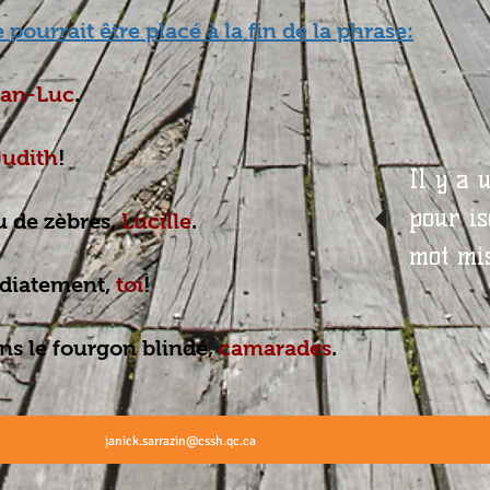
ourrait être placé à la fin de la phrase:
ean-Luc
.
Judith
!
Il y a 
pour is
u de zèbres,
Lucille
.
mot mi
édiatement,
toi
!
ns le fourgon blindé,
camarades
.
janick.sarrazin@cssh.qc.ca