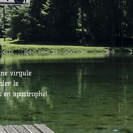
une virgule
oler le
s en apostrophe!