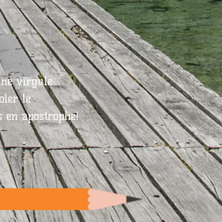
une virgule
oler le
s en apostrophe!