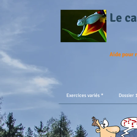
Le c
Aide pour r
Exercices variés *
Dossier 