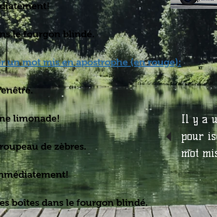
édiatement!
ns le fourgon blindé.
er un mot mis en apostrophe (en rouge):
fenêtre.
Il y a 
ne limonade!
pour is
troupeau de zèbres.
mot mi
immédiatement!
ces boîtes dans le fourgon blindé.