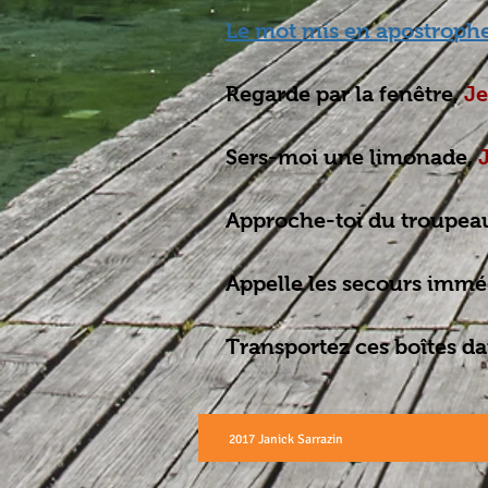
Le mot mis en apostrophe p
Regarde par la fenêtre,
J
Sers-moi une limonade,
Approche-toi du troupea
Appelle les secours imm
Transportez ces boîtes da
2017 Janick Sarrazin