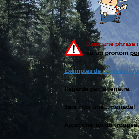
Dans une phrase imp
ou un pronom
po
Exemples de phrases impé
Regarde par la fenêtre.
Sers-moi une limonade!
Approche-toi du troupeau