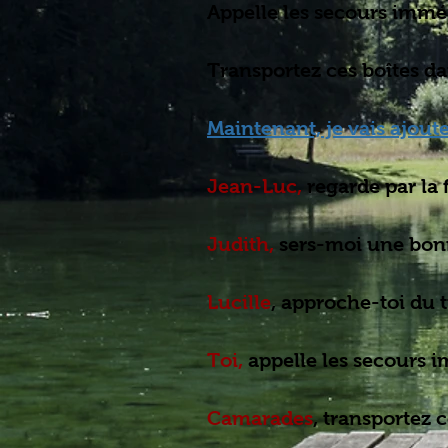
Appelle les secours imm
Transportez ces boîtes da
Maintenant, je vais ajout
Jean-Luc,
regarde par la 
Judith,
sers-moi une bon
Lucille
, approche-toi du 
Toi,
appelle les secours 
Camarades
, transportez 