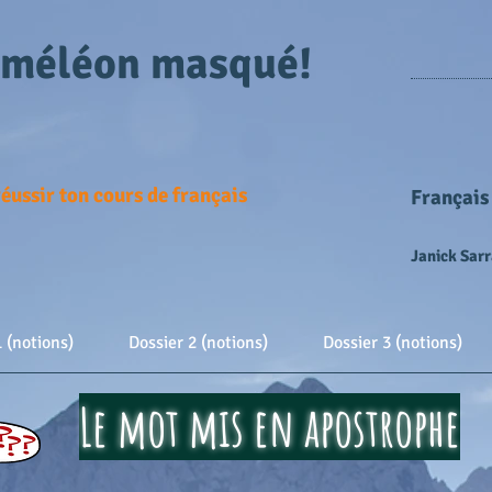
améléon masqué!
éussir ton cours de français
Français
Janick Sarr
1 (notions)
Dossier 2 (notions)
Dossier 3 (notions)
Le mot mis en apostrophe