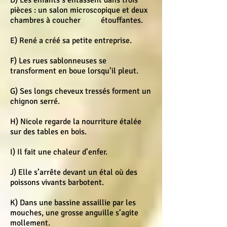
D) Les enfants s’entassent dans trois
pièces : un salon microscopique et deux
chambres à coucher étouffantes.
E) René a créé sa petite entreprise.
F) Les rues sablonneuses se
transforment en boue lorsqu’il pleut.
G) Ses longs cheveux tressés forment un
chignon serré.
H) Nicole regarde la nourriture étalée
sur des tables en bois.
I) Il fait une chaleur d’enfer.
J) Elle s’arrête devant un étal où des
poissons vivants barbotent.
K) Dans une bassine assaillie par les
mouches, une grosse anguille s’agite
mollement.