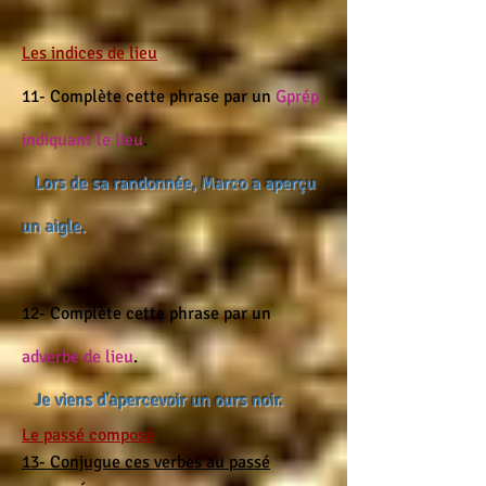
Les indices de lieu
11- Complète cette phrase par un
Gprép
indiquant le lieu
.
Lors de sa randonnée, Marco a aperçu
un aigle.
12- Complète cette phrase par un
adverbe de lieu
.
Je viens d'apercevoir un ours noir.
Le passé composé
13- Conjugue ces verbes au passé