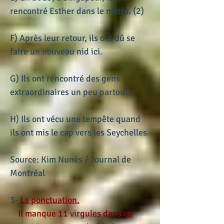
rencontré Esther dans le métro. (2)
F) Après leur retour, ils ont dû se
faire un nouveau nid ici.
G) Ils ont rencontré des gens
extraordinaires un peu partout.
H) Ils ont vécu une tempête quand
ils ont mis le cap vers les Seychelles.
Source: Kim Nunès / Journal de
Montréal
3-
La ponctuation.
Il manque 11 virgules dans ce