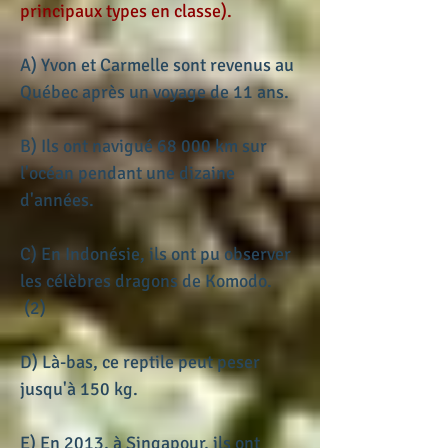
principaux types en classe).
A) Yvon et Carmelle sont revenus au
Québec après un voyage de 11 ans.
B) Ils ont navigué 68 000 km sur
l'océan pendant une dizaine
d'années.
C) En Indonésie, ils ont pu observer
les célèbres dragons de Komodo.
(2)
D) Là-bas, ce reptile peut peser
jusqu'à 150 kg.
E) En 2013, à Singapour, ils ont