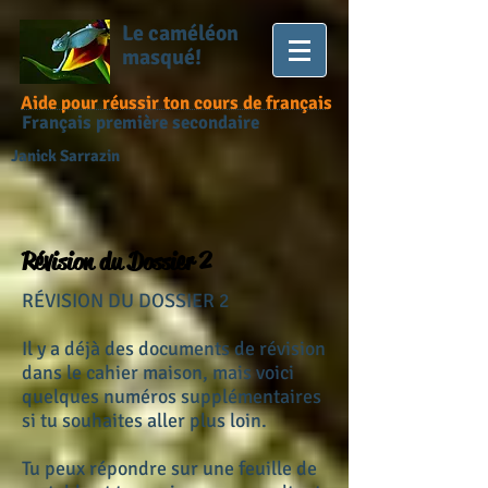
Le caméléon
masqué!
Aide pour réussir ton cours de français
Français première secondaire
Janick Sarrazin
Révision du Dossier 2
RÉVISION DU DOSSIER 2
Il y a déjà des documents de révision
dans le cahier maison, mais voici
quelques numéros supplémentaires
si tu souhaites aller plus loin.
Tu peux répondre sur une feuille de