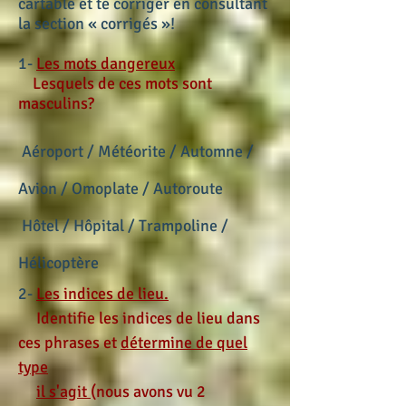
cartable et te corriger en consultant
la section « corrigés »!
1-
Les mots dangereux
Lesquels de ces mots sont
masculins?
Aéroport / Météorite / Automne /
Avion / Omoplate / Autoroute
Hôtel / Hôpital / Trampoline /
Hélicoptère
2-
Les indices de lieu.
Identifie les indices de lieu dans
ces phrases et
détermine de quel
type
il s'agit
(nous avons vu 2