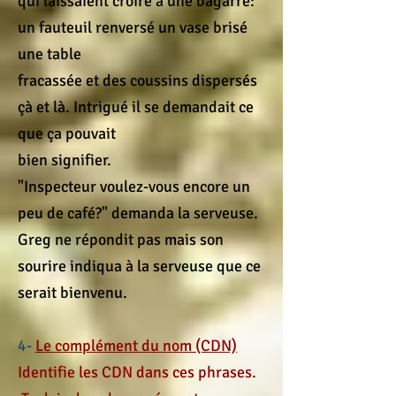
qui laissaient croire à une bagarre:
un fauteuil renversé un vase brisé
une table
fracassée et des coussins dispersés
çà et là. Intrigué il se demandait ce
que ça pouvait
bien signifier.
"Inspecteur voulez-vous encore un
peu de café?" demanda la serveuse.
Greg ne répondit pas mais son
sourire indiqua à la serveuse que ce
serait bienvenu.
4-
Le complément du nom (CDN)
Identifie les CDN dans ces phrases.