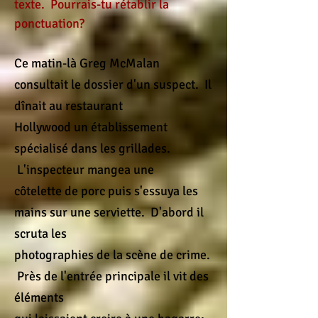
texte. Pourrais-tu rétablir la
ponctuation?
Ce matin-là Greg McMalan
consultait le dossier d'un suspect. Il
dînait au restaurant
Hollywood un établissement
spécialisé dans les grillades.
L'inspecteur mangea une
côtelette de porc puis s'essuya les
mains sur une serviette. D'abord il
scruta les
photographies de la scène de crime.
Près de l'entrée principale il vit des
éléments