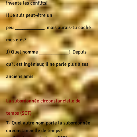
invente les conflits!
I) Je suis peut-être un
peu ____________, mais aurais-tu caché
mes clés?
J) Quel homme ____________! Depuis
qu'il est ingénieur, il ne parle plus à ses
anciens amis.
La subordonnée circonstancielle de
temps (SCT)
7- Quel autre nom porte la subordonnée
circonstancielle de temps?