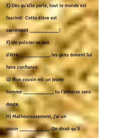
E) Dès qu'elle parle, tout le monde est
fasciné! Cette élève est
carrément ____________!
F) Un policier se doit
d'être ____________, les gens doivent lui
faire confiance.
G) Mon cousin est un jeune
homme ____________, tu l'aimeras sans
doute.
H) Malheureusement, j'ai un
voisin ____________. On dirait qu'il