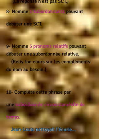
(La réponse n'est pas SCT.)
8- Nomme
5 subordonnants
pouvant
débuter une SCT.
9- Nomme
5 pronoms relatifs
pouvant
débuter une subordonnée relative.
(Relis ton cours sur les compléments
du nom au besoin.)
10- Complète cette phrase par
une
subordonnée circonstancielle de
temps
.
Jean-Louis nettoyait l'écurie...