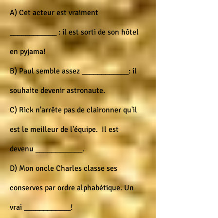
A) Cet acteur est vraiment
____________ : il est sorti de son hôtel
en pyjama!
B) Paul semble assez ____________: il
souhaite devenir astronaute.
C) Rick n'arrête pas de claironner qu'il
est le meilleur de l'équipe. Il est
devenu ____________.
D) Mon oncle Charles classe ses
conserves par ordre alphabétique. Un
vrai ____________!