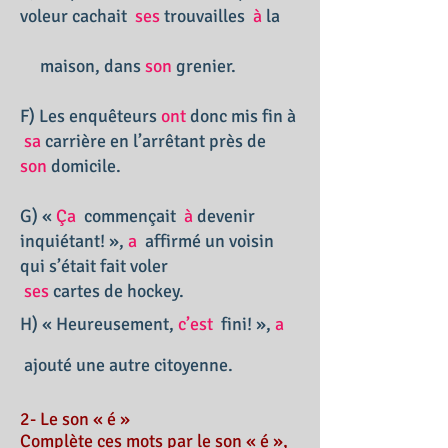
voleur cachait
ses
trouvailles
à
la
maison, dans
son
grenier.
F) Les enquêteurs
ont
donc mis fin à
sa
carrière en l’arrêtant près de
son
domicile.
G) «
Ça
commençait
à
devenir
inquiétant! »,
a
affirmé un voisin
qui s’était fait voler
ses
cartes de hockey.
H) « Heureusement,
c’est
fini! »,
a
ajouté une autre citoyenne.
2- Le son « é »
Complète ces mots par le son « é »,