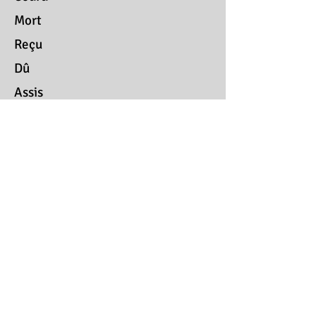
Mort
Reçu
Dû
Assis
Pris
Mis
Fait
Né
Lu
Aimés
Allés
Tenus
Courus