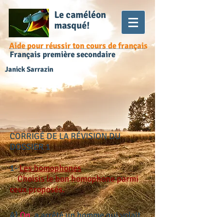
Le caméléon
masqué!
Aide pour réussir ton cours de français
Français première secondaire
Janick Sarrazin
CORRIGÉ DE LA RÉVISION DU
DOSSIER 1
1-
Les homophones
Choisis le bon homophone parmi
ceux proposés.
A)
On
a arrêté un homme qui volait