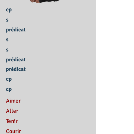
cp
s
prédicat
s
s
prédicat
prédicat
cp
cp
Aimer
Aller
Tenir
Courir