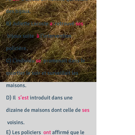
des bijoux.
B) Juliette Lacoste
a
retrouvé
ses
bijoux suite
à
l’intervention
policière.
C) L’individu
se
promenait dans le
quartier le soir et surveillait les
maisons.
D) Il
s’est
introduit dans une
dizaine de maisons dont celle de
ses
voisins.
E) Les policiers
ont
affirmé que le