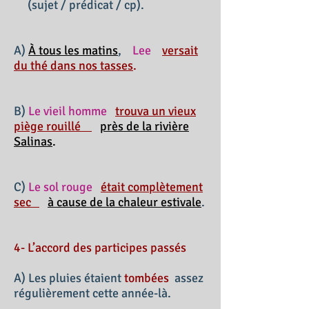
(sujet / prédicat / cp).
A)
À tous les matins
,
Lee
versait
du thé dans nos tasses
.
B)
Le vieil homme
trouva un vieux
piège rouillé
près de la rivière
Salinas
.
C)
Le sol rouge
était complètement
sec
à cause de la chaleur estivale
.
4- L’accord des participes passés
A) Les pluies étaient
tombées
assez
régulièrement cette année-là.