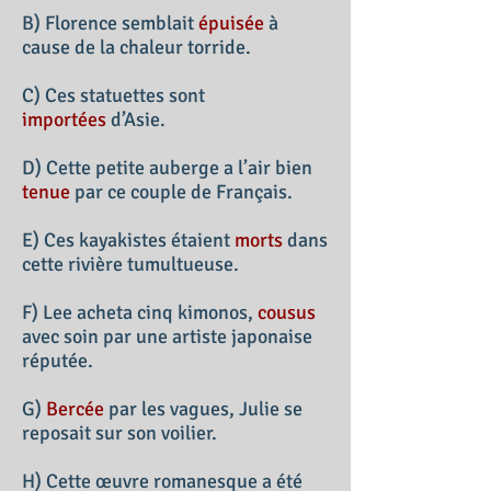
B) Florence semblait
épuisée
à
cause de la chaleur torride.
C) Ces statuettes sont
importées
d’Asie.
D) Cette petite auberge a l’air bien
tenue
par ce couple de Français.
E) Ces kayakistes étaient
morts
dans
cette rivière tumultueuse.
F) Lee acheta cinq kimonos,
cousus
avec soin par une artiste japonaise
réputée.
G)
Bercée
par les vagues, Julie se
reposait sur son voilier.
H) Cette œuvre romanesque a été