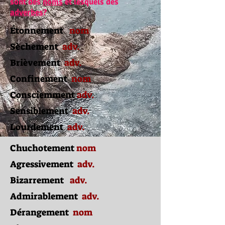
sont des
noms
et lesquels des
adverbes
?
Étonnement
nom
Sèchement
adv.
Brièvement
adv.
Confinement
nom
Consciemment
adv.
Sensiblement
adv.
Lourdement
adv.
Chuchotement
nom
Agressivement
adv.
Bizarrement
adv.
Admirablement
adv.
Dérangement
nom