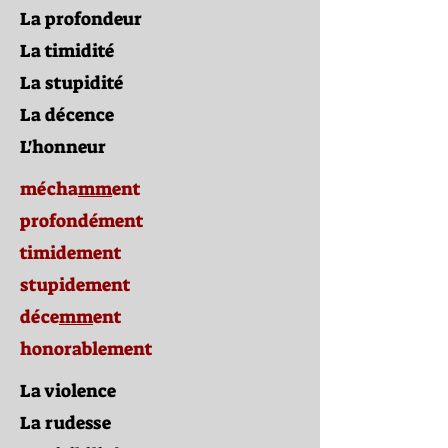
La profondeur
La timidité
La stupidité
La décence
L'honneur
mécha
mm
ent
profondément
timidement
stupidement
déce
mm
ent
honorablement
La violence
La rudesse