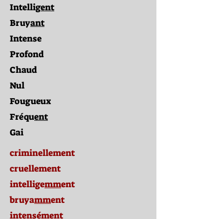
Intellig
ent
Bruy
ant
Intense
Profond
Chaud
Nul
Fougueux
Fréqu
ent
Gai
criminellement
cruellement
intellige
mm
ent
bruya
mm
ent
intensément