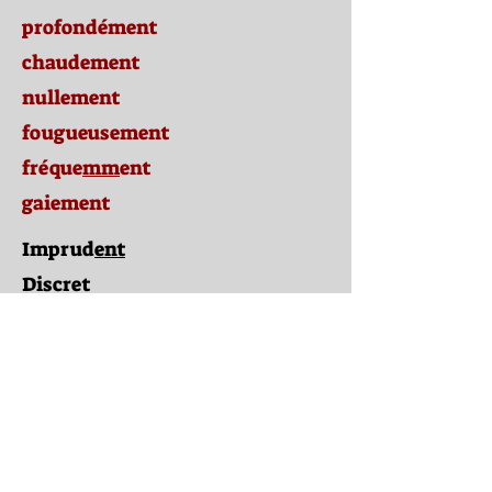
profondément
chaudement
nullement
fougueusement
fréque
mm
ent
gaiement
Imprud
ent
Discret
Héroïque
Lisible
Sav
ant
Pensif
Énorme