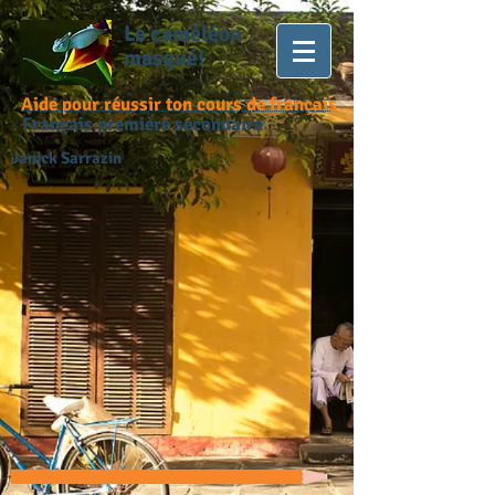
Le caméléon
masqué!
Aide pour réussir ton cours de français
Français première secondaire
Janick Sarrazin