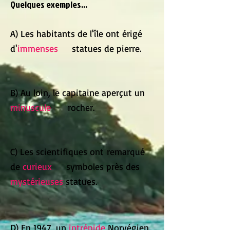
Quelques exemples...
A) Les habitants de l'île ont érigé
d'
immenses
statues de pierre.
B) Au loin, le capitaine aperçut un
minuscule
rocher.
C) Les scientifiques ont remarqué
de
curieux
symboles près des
mystérieuses
statues.
D) En 1947, un
intrépide
Norvégien