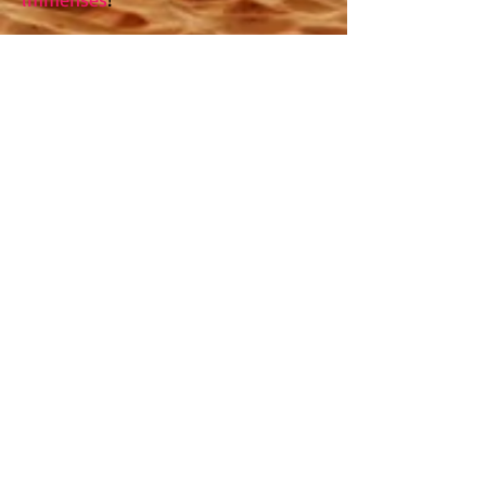
B) Le capitaine du navire
devenait
de plus en plus
impatient
.
C) Les scientifiques
demeurent
sceptiques
face aux curieux symboles
retrouvés.
D) Cet explorateur norvégien
est
vraiment
intrépide
.