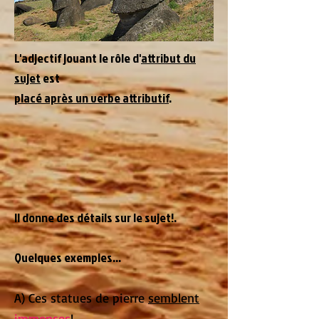
L'adjectif jouant le rôle d'
attribut du
sujet
est
placé après un verbe attributif
.
Il donne des détails sur le sujet!.
Quelques exemples...
A) Ces statues de pierre
semblent
immenses
!