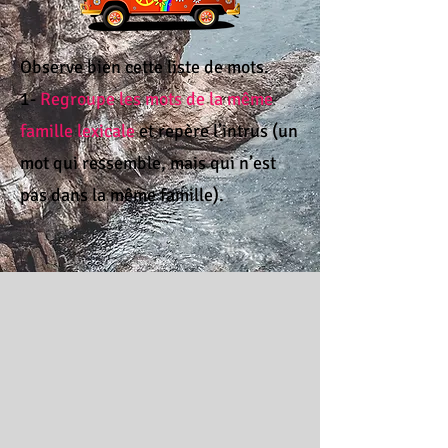
Observe bien cette liste de mots.
1-
Regroupe les mots de la même
famille lexicale
et repère l’intrus (un
mot qui ressemble, mais qui n’est
pas dans la même famille).