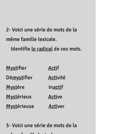
2- Voici une série de mots de la
même famille lexicale.
Identifie
le radical
de ces mots.
Myst
ifier
Acti
f
Dé
myst
ifier
Acti
vité
Myst
ère In
acti
f
Myst
érieux
Acti
ve
Myst
érieuse
Acti
ver
3- Voici une série de mots de la