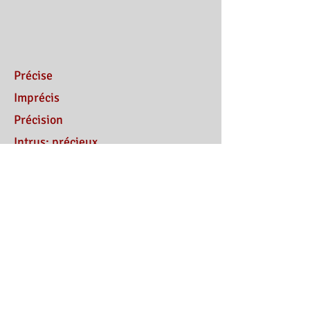
Précise
Imprécis
Précision
Intrus:
précieux
Respectable
Respecter
Irrespectueux
Intrus:
respirer
Malhonnêteté
Malhonnête