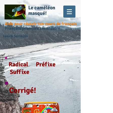
Le caméléon
masqué!
Aide pour réussir ton cours de français
Français première secondaire
Janick Sarrazin
Radical Préfixe
Suffixe
Corrigé!