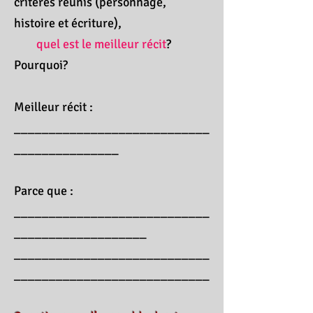
critères réunis (personnage,
histoire et écriture),
quel est le meilleur récit
?
Pourquoi?
Meilleur récit :
____________________________
_______________
Parce que :
____________________________
___________________
____________________________
____________________________