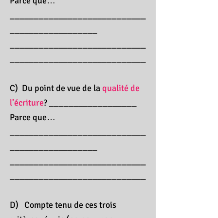
Parce que…
____________________________
__________________
____________________________
____________________________
C) Du point de vue de la
qualité de
l’écriture
? __________________
Parce que…
____________________________
__________________
____________________________
____________________________
D) Compte tenu de ces trois