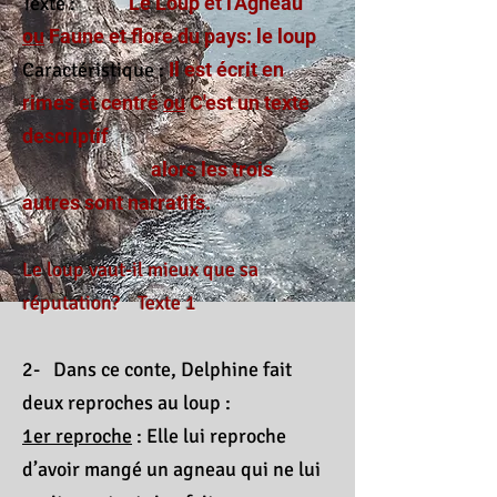
Texte :
Le Loup et l'Agneau
ou
Faune et flore du pays: le loup
Caractéristique :
Il est écrit en
rimes et centré
ou
C'est un texte
descriptif
alors les trois
autres sont narratifs.
Le loup vaut-il mieux que sa
réputation? Texte 1
2- Dans ce conte, Delphine fait
deux reproches au loup :
1er reproche
:
Elle lui reproche
d’avoir mangé un agneau qui ne lui