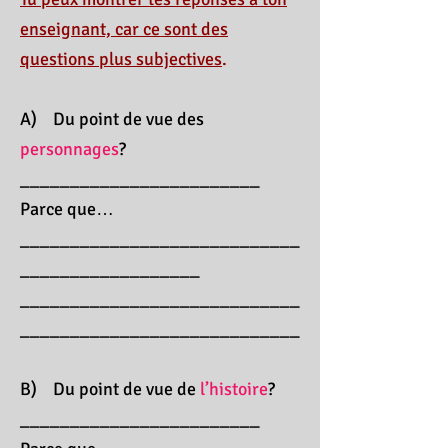
enseignant, car ce sont des
questions plus subjectives
.
A) Du point de vue des
personnages
?
________________________
Parce que…
____________________________
__________________
____________________________
____________________________
B) Du point de vue de
l’histoire
?
________________________