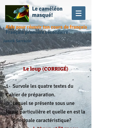
Le caméléon
masqué!
Aide pour réussir ton cours de français
Français première secondaire
Janick Sarrazin
Le loup (CORRIGÉ)
1- Survole les quatre textes du
Cahier de préparation.
Lequel se présente sous une
forme particulière et quelle
en est la
principale
caractéristique?