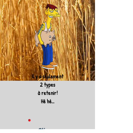
Il y a seulement
2 types
à retenir!
Hé hé...
Cliquez