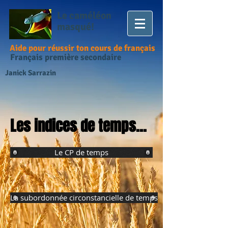
Le caméléon
masqué!
Aide pour réussir ton cours de français
Français première secondaire
Janick Sarrazin
Les indices de temps...
Le CP de temps
La subordonnée circonstancielle de temps