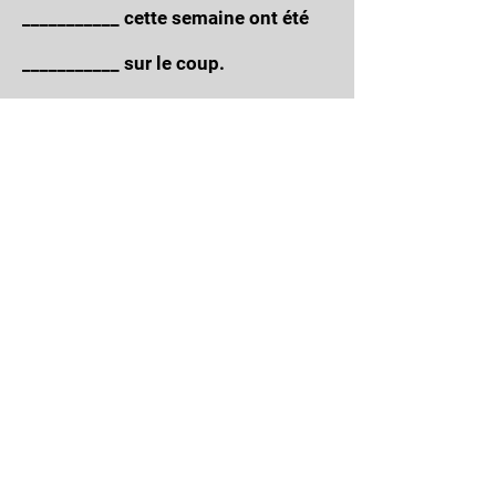
___________ cette semaine ont été
___________ sur le coup.
(pêcher)
(relâcher)
17- Luc et Paul ont ___________
leurs vieilles guitares pour faire de
la place dans leur studio.
(vendre)
18- La guitare que j’ai ___________
fera la joie de ce jeune garçon!