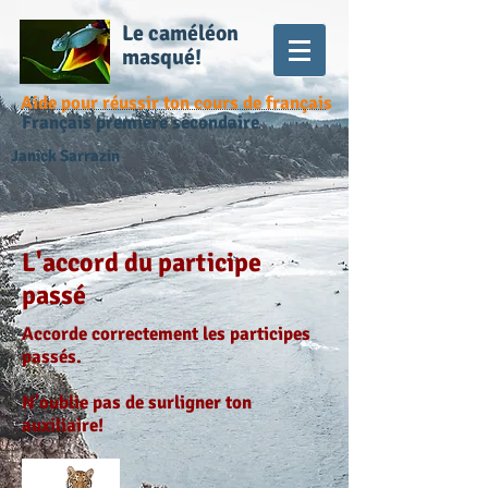
Le caméléon
masqué!
Aide pour réussir ton cours de français
Français première secondaire
Janick Sarrazin
L'accord du participe
passé
Accorde correctement les participes
passés.
N'oublie pas de surligner ton
auxiliaire!