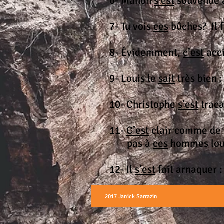
6- Manon
s’est
souvenue à
7- Tu vois
ces
bûches? Il f
8- Évidemment,
c’est
acci
9- Louis le
sait
très bien 
10- Christophe
s’est
traca
11-
C’est
clair comme de 
pas à
ces
hommes lou
12- Il
s’est
fait arnaquer 
2017 Janick Sarrazin