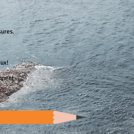
sures.
ux!
nnent