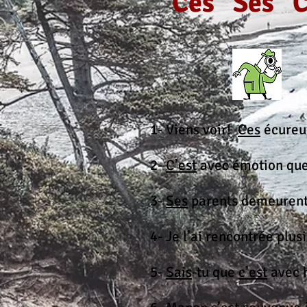
Ces Ses C
1- Viens voir!
Ces
écureui
2-
C’est
avec émotion que 
3-
Ses
parents demeurent 
4- Je l’ai rencontrée plus
5-
Sais
-tu que
c’est
avec h