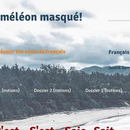
améléon masqué!
éussir ton cours de français
Français
Janick Sarr
1 (notions)
Dossier 2 (notions)
Dossier 3 (notions)