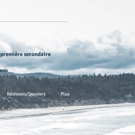
 première secondaire
azin
Révisions/Dossiers
Plus