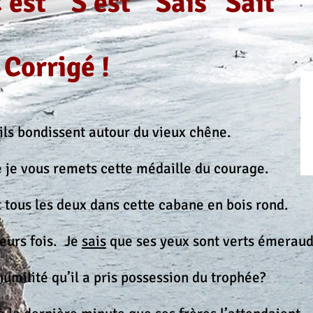
'est S'est Sais Sait
Corrigé !
ls bondissent autour du vieux chêne.
je vous remets cette médaille du courage.
tous les deux dans cette cabane en bois rond.
ieurs fois. Je
sais
que ses yeux sont verts émeraud
umilité qu’il a pris possession du trophée?