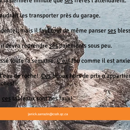
 la dernière minute que
ses
frères l’attendaient.
audrait les transporter près du garage.
dentel, mais il faut tout de même panser
ses
bles
: il devra reprendre
ses
paiements sous peu.
ssé toute la semaine.
C’est
fou comme il est anxie
l’eau de roche!
Ces
bijoux hors de prix
n’appartie
ches!
:
ces
tableaux sont des faux!
janick.sarrazin@cssh.qc.ca