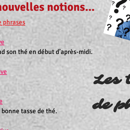
ouvelles notions...
e phrases
ve
 son thé en début d’après-midi.
ive
Les 
de p
e
 bonne tasse de thé.