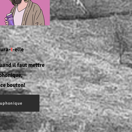
ura-
t
-elle
uand il faut mettre
phonique,
 ce bouton!
 euphonique