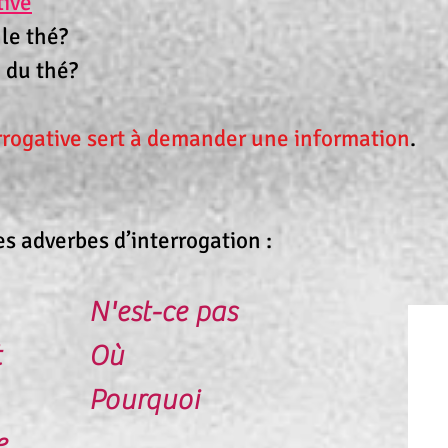
tive
le thé?
 du thé?
gative sert à demander une information
.
es adverbes d’interrogation :
N'est-ce pas
t
Où
Pourquoi
e