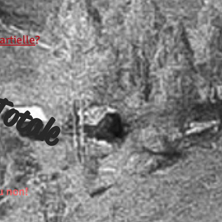
artielle
?
otale
u non!