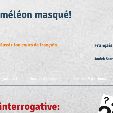
améléon masqué!
éussir ton cours de français
Français
Janick Sarr
1 (notions)
Dossier 2 (notions)
Dossier 3 (notions)
interrogative: