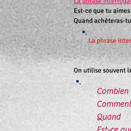
La phrase interroga
Est-ce que tu aimes 
Quand achèteras-tu
La phrase interro
On utilise souvent l
Combien
Commen
Quand
Est-ce qu