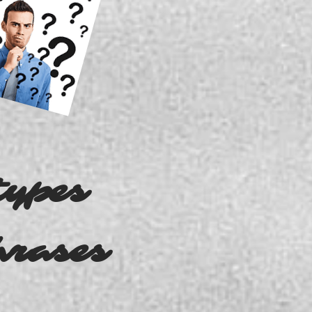
types
hrases