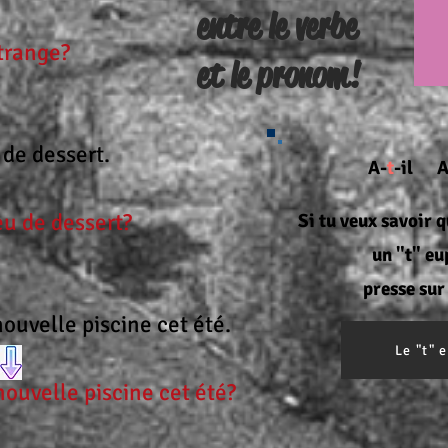
entre le verbe
étrange?
et le pronom!
 de dessert.
A-
t
-il A
eu de dessert?
Si tu veux savoir q
un "t" eu
presse sur
ouvelle piscine cet été.
Le "t"
ouvelle piscine cet été?