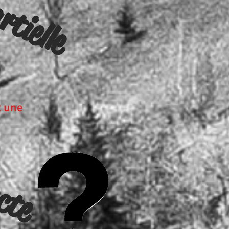
rtielle
 une
cte