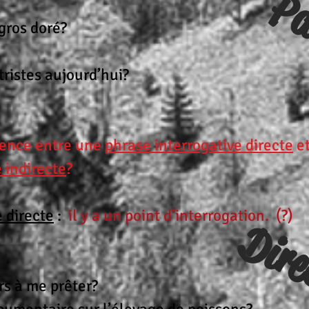
Pa
gros doré?
tristes aujourd’hui?
érence entre une
phrase interrogative directe
et
 indirecte
?
 directe
:
il y a un point d’interrogation. (?)
Dire
rs à me prêter?