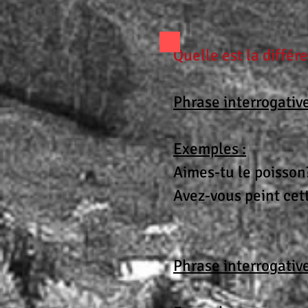
Quelle est la diffé
Phrase interrogative
Exemples :
Aimes-tu le poisson
Avez-vous peint cet
Phrase interrogative