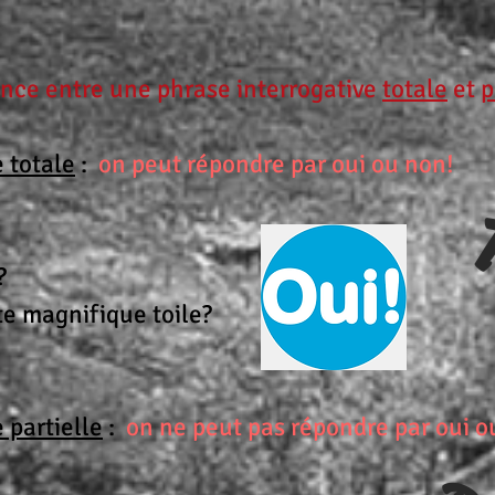
rence entre une phrase interrogative
totale
et
p
 totale
:
on peut répondre par oui ou non!
T
?
te magnifique toile?
 partielle
:
on ne peut pas répondre par oui o