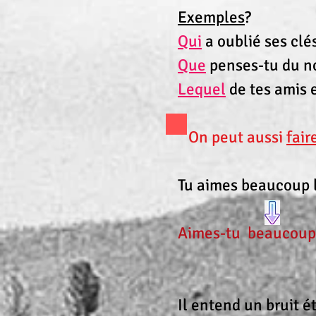
Exemples
?
Qui
a oublié ses clés
Que
penses-tu du no
Lequel
de tes amis e
On peut aussi
fair
Tu aimes beaucoup 
Aimes-tu beaucoup 
Il entend un bruit é