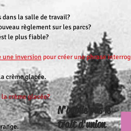
 dans la salle de travail?
uveau règlement sur les parcs?
st le plus fiable?
e une inversion
pour créer une phrase interrog
la crème glacée.
la crème glacée?
N'oublie pas le
trait d'union
trange.