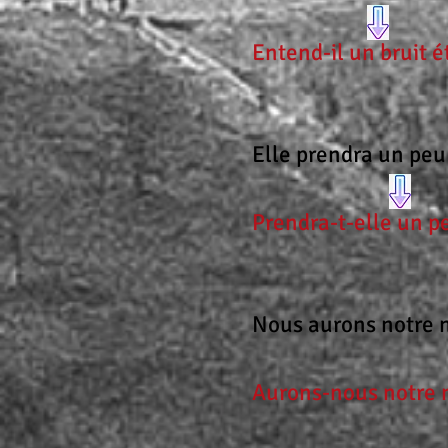
Entend-il un bruit 
Elle prendra un peu
Prendra-t-elle un p
Nous aurons notre n
Aurons-nous notre n