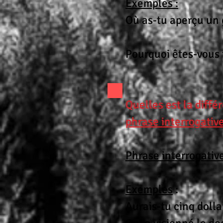
Exemples :
Où as-tu aperçu un 
Pourquoi êtes-vous 
Quelles est la diff
phrase interrogative
Phrase interrogative
Exemples
:
Aurais-tu cinq dolla